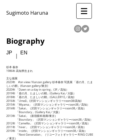
​​Sugimoto Haruna
Biography
JP
EN
​｜
杉本 春奈
1986年 高知県生まれ
主な個展
2023年 #on view / Kanzan gallery 杉本春奈 写真展 「昼の月、たま
しいの鞘」(Kanzan gallery/東京)
2020年 「Dawn on a day in spring」(3F／高知）
2019年 「昼の月、たましいの鞘」(Gallery Kai／大阪）
2018年 「昼の月、たましいの鞘」(GALLERY E／高知)
2016年 「Umeå」(沢田マンションギャラリーroom38/高知)
2015年 「Miyama
」
（沢田マンションギャラリーroom38／高知）
2014年 「
Sakai」
（沢田マンションギャラリーroom38／高知）
「Boundary」(Gallery Kai／大阪）
2013年 「Sakai」（新宿眼科画廊/東京）
「Boundary」（沢田マンションギャラリーroom38／高知）
2012年 「Camellia」（沢田マンションギャラリーroom38／高知）
2011年 「hiver」（沢田マンションギャラリーroom38／高知）
2010年 「inside」（沢田マンションギャラリーroom38／高知）
「Next Generation」（リコーフォトギャラリー RING CUBE
／東京）