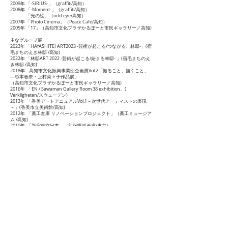
2009年 「-SIRIUS-」（graffiti/高知）
2008年 「-Moment-」（graffiti/高知）
「光の絵」（odd eye/高知）
2007年 「Photo Cinema」（Peace Cafe/高知）
2005年 「17」（高知市文化プラザかるぽーと市民ギャラリー／高知)
主なグループ展
2023年
「HAYASHITEI ART2023 -芸術が起こる/つながる、林邸-」(
宿
毛まちのえき林邸
/高知)
2022年 「林邸ART 2022 -芸術が起こる/始まる林邸-
」(
宿毛まちのえ
き林邸
/高知)
2018年 高知市文化振興事業団企画展Vol.2「撮ること、描くこと、
―杉本春奈・上村菜々子作品展」
（高知市文化プラザかるぽーと市民ギャラリー／高知)
2016年 「EN / Sawaman Gallery Room 38 exhibition」(
Verkligheten/スウェーデン)
2013年 「香美アートアニュアルVol.1－次世代アーティストの表現
－」(香美市立美術館/高知)
2012年 「藁工倉庫 リノベーションプロジェクト」（藁工ミュージア
ム
/高知)
2010年 「新宿東京日本」（新宿眼科画廊/東京）
2009年 「Foto residents」（TOTEM POLE PHOTO GALLERY/東京）
「一人快芸術」（広島市現代美術館/広島）
主な受賞歴
2021年 第23回写真「1_WALL」審査員奨励賞（津田直 選）
2009年 「ALSACE WINE PHOTO CONTEST 2009」グランプリ
「御苗場 vol.5 関西」レビュアー賞（ Gallery Kai 推薦）
2005年 「JEANS FACTORY CONTEMPORARY ART AWARD 2005」 優
秀賞
レジデンス
2016年 Verklighetenとの交流により、ウメオに滞在 (スウェーデン)
2014年 京都大学の研究協力のため、京都大学芦生研究林に滞在 (京
都府南丹市美山町)